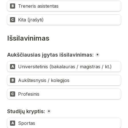
Treneris asistentas
B
Kita (įrašyti)
C
Išsilavinimas
Aukščiausias įgytas išsilavinimas:
*
Universitetinis (bakalauras / magistras / kt.)
A
Aukštesnysis / kolegijos
B
Profesinis
C
Studijų kryptis:
*
Sportas
A