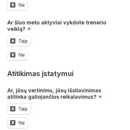
Ne
B
Ar šiuo metu aktyviai vykdote trenerio 
veiklą?
*
Taip
A
Ne
B
Atitikimas įstatymui
Ar, jūsų vertinimu, jūsų išsilavinimas 
atitinka galiojančius reikalavimus?
*
Taip
A
Ne
B