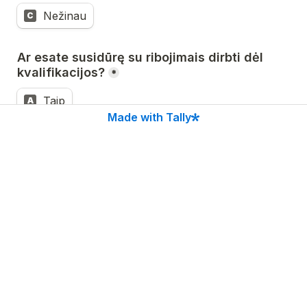
Nežinau
C
Ar esate susidūrę su ribojimais dirbti dėl 
kvalifikacijos?
*
Taip
A
Made with Tally
Ne
B
Ar planuojate papildomai studijuoti / kelti 
kvalifikaciją?
*
Taip
A
Ne
B
Svarstau
C