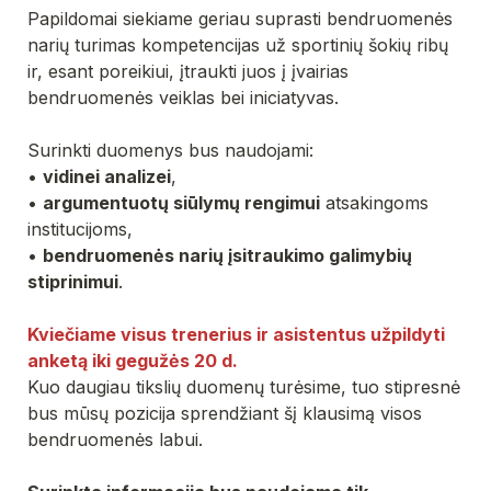
Papildomai siekiame geriau suprasti bendruomenės 
narių turimas kompetencijas už sportinių šokių ribų 
ir, esant poreikiui, įtraukti juos į įvairias 
bendruomenės veiklas bei iniciatyvas.
Surinkti duomenys bus naudojami:
• 
vidinei analizei
,
• 
argumentuotų siūlymų rengimui
 atsakingoms 
institucijoms,
• 
bendruomenės narių įsitraukimo galimybių 
stiprinimui
.
Kviečiame visus trenerius ir asistentus užpildyti 
anketą iki gegužės 20 d.
Kuo daugiau tikslių duomenų turėsime, tuo stipresnė 
bus mūsų pozicija sprendžiant šį klausimą visos 
bendruomenės labui.
