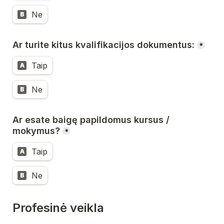
Ne
B
Ar turite kitus kvalifikacijos dokumentus:
*
Taip
A
Ne
B
Ar esate baigę papildomus kursus / 
mokymus?
*
Taip
A
Ne
B
Profesinė veikla