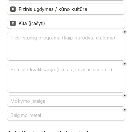
Fizinis ugdymas / kūno kultūra
B
Kita (įrašyti)
C
*
*
*
*