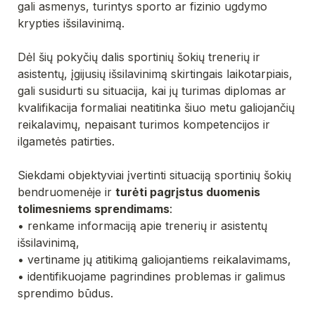
gali asmenys, turintys sporto ar fizinio ugdymo 
krypties išsilavinimą.

Dėl šių pokyčių dalis sportinių šokių trenerių ir 
asistentų, įgijusių išsilavinimą skirtingais laikotarpiais, 
gali susidurti su situacija, kai jų turimas diplomas ar 
kvalifikacija formaliai neatitinka šiuo metu galiojančių 
reikalavimų, nepaisant turimos kompetencijos ir 
ilgametės patirties.
Siekdami objektyviai įvertinti situaciją sportinių šokių 
bendruomenėje ir 
turėti pagrįstus duomenis 
tolimesniems sprendimams
:
• renkame informaciją apie trenerių ir asistentų 
išsilavinimą,
• vertiname jų atitikimą galiojantiems reikalavimams,
• identifikuojame pagrindines problemas ir galimus 
sprendimo būdus.