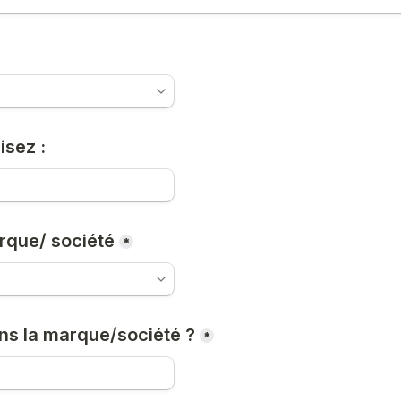
isez :
rque/ société
*
ans la marque/société ?
*