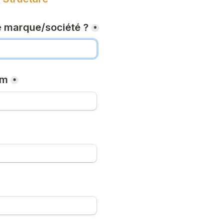
 marque/société ?
*
om
*