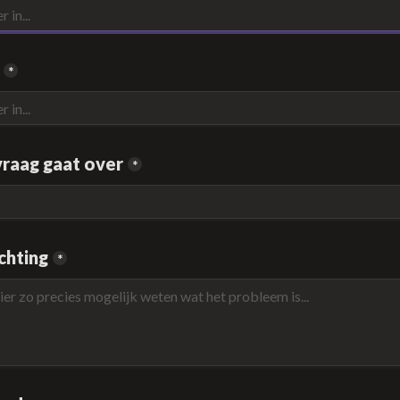
*
vraag gaat over
*
chting
*