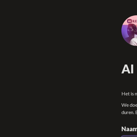
AI
Het is 
We doen
duren. 
Naa