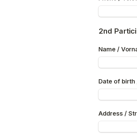
2nd Partic
Name / Vor
Date of birt
Address / Str