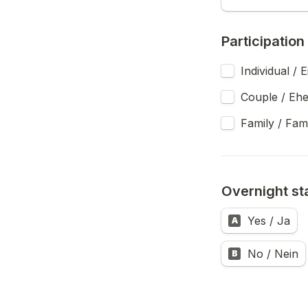
Participation
Individual / 
Couple / Eh
Family / Fami
Overnight st
Yes / Ja
A
No / Nein
B