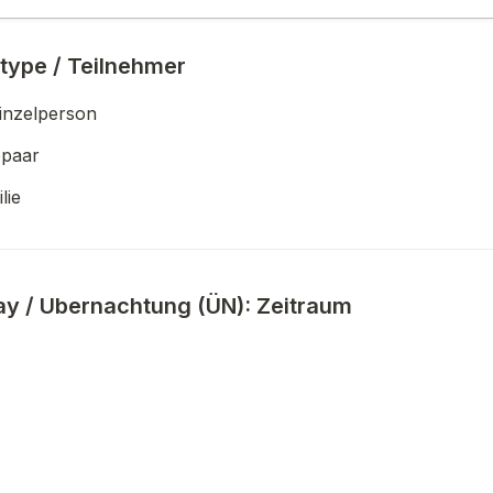
 type / Teilnehmer
Einzelperson
epaar
lie
ay / Ubernachtung (ÜN): Zeitraum