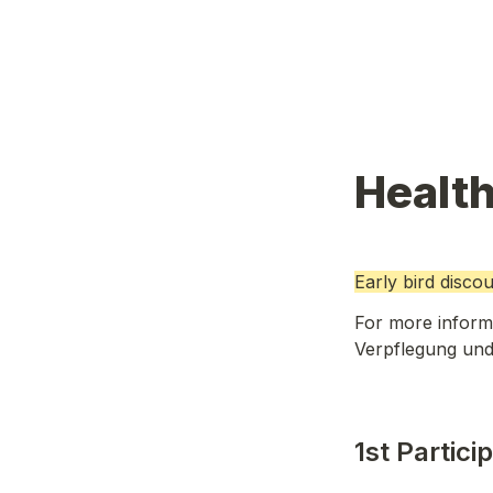
Healt
Early bird disco
For more informa
Verpflegung und 
1st Particip