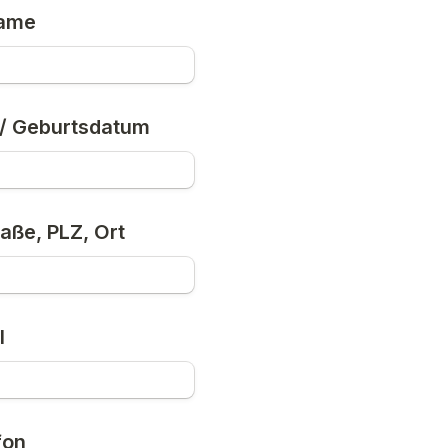
name
/ 
Geburtsdatum
raße, PLZ, Ort
l
fon