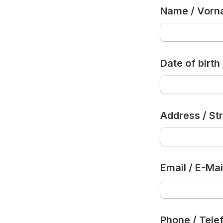
Name / Vor
Date of birth 
Address / 
St
Email / E-Mai
Phone / Tele