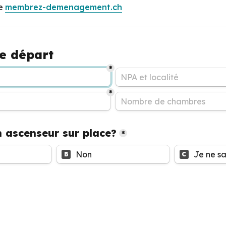
e 
membrez-demenagement.ch
e départ
*
*
un ascenseur sur place?
*
Non
Je ne sa
B
C