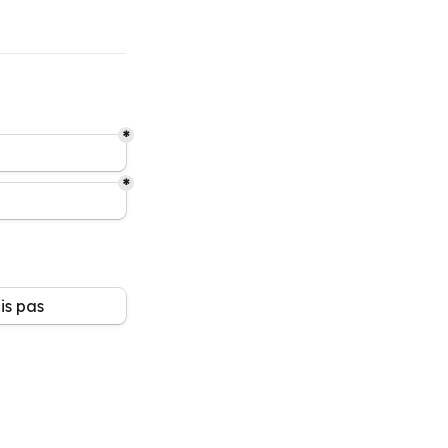
*
*
is pas