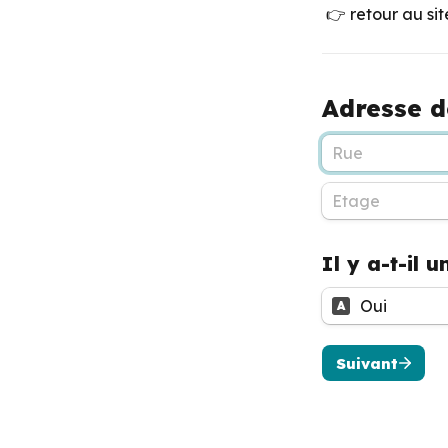
 👉 retour au sit
Adresse d
Il y a-t-il 
Oui
A
Suivant