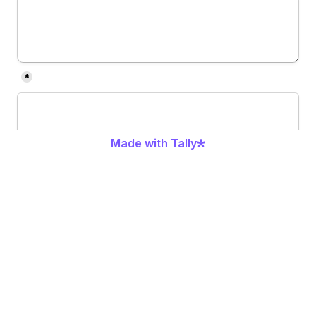
*
Made with Tally
Loading...
Pagar y enviar