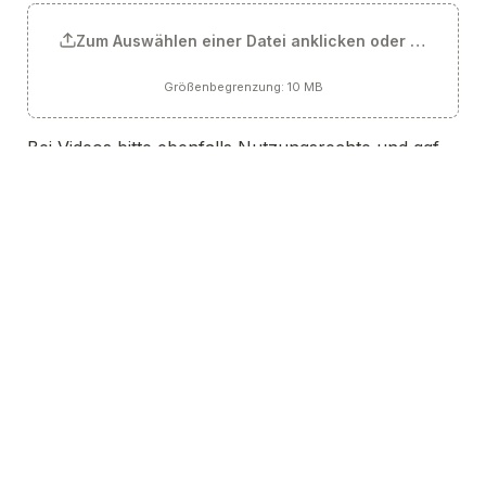
Zum Auswählen einer Datei anklicken oder Datei hie
Größenbegrenzung: 10 MB
Bei Videos bitte ebenfalls Nutzungsrechte und ggf. 
Copyrights beifügen.
Erweiterte Projektbeschreibung (optional)
Bewerbung absenden