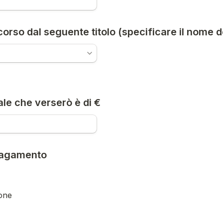
 corso dal seguente titolo (specificare il nome d
ale che verserò è di €
pagamento
one