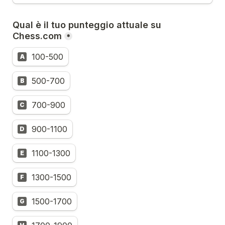
Qual è il tuo punteggio attuale su 
Chess.com
*
100-500
A
500-700
B
700-900
C
900-1100
D
1100-1300
E
1300-1500
F
1500-1700
G