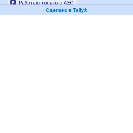
Работаю только с AEO
F
Сделано в Tally
Другое
G
Насколько, по вашему опыту, 
отличается оптимизация под разные 
генеративные модели (GPT, Gemini, Alisa 
AI и др.)?
*
Различий почти нет (для всех моделей 
A
работают базовые принципы 
оптимизации — достаточно единого 
подхода: структурированные данные, 
авторитетные источники, четкие факты)
Есть небольшие различия (расхождения в 
B
форматах и стилистике: длина текста, 
структура, подача — достаточно 
адаптации материалов)
Есть существенные различия (модели 
C