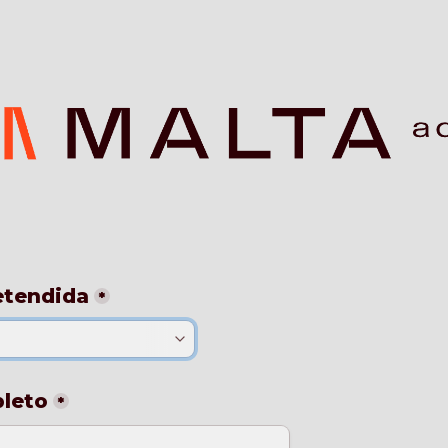
etendida
*
leto
*