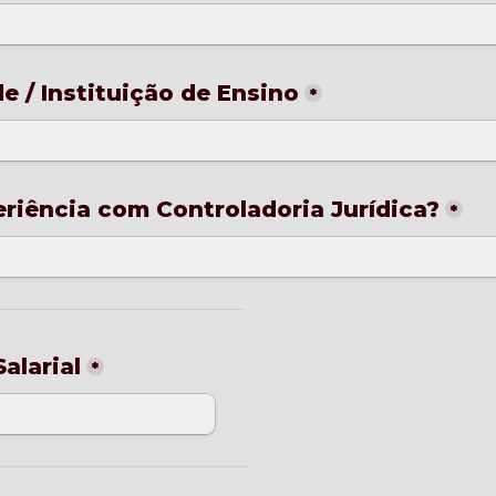
*
riência com Controladoria Jurídica?
*
alarial
*