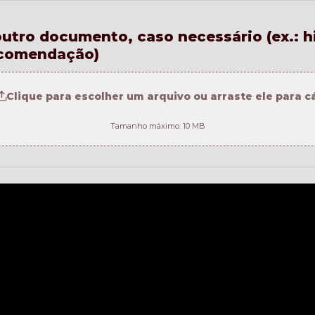
utro documento, caso necessário (ex.: hi
ecomendação)
Clique para escolher um arquivo ou arraste ele para c
Tamanho máximo: 10 MB