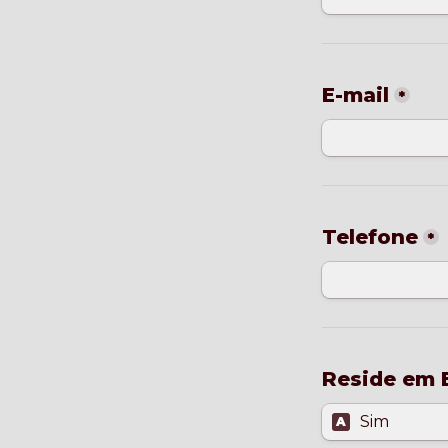
E-mail
*
Telefone
*
Reside em B
Sim
A