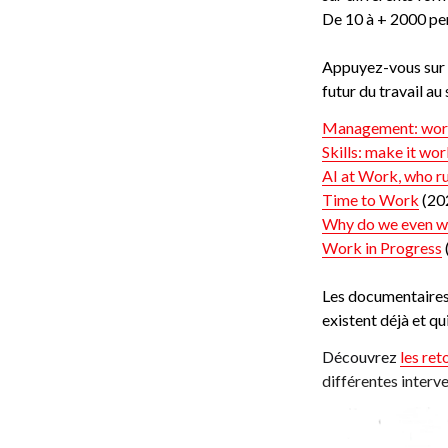
De 10 à + 2000 pe
Appuyez-vous sur l
futur du travail au
Management: work
Skills: make it wo
AI at Work, who ru
Time to Work
 (20
Why do we even w
Work in Progress
Les documentaires 
existent déjà et qu
Découvrez 
les re
différentes interve