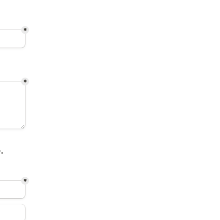
*
*
.
*