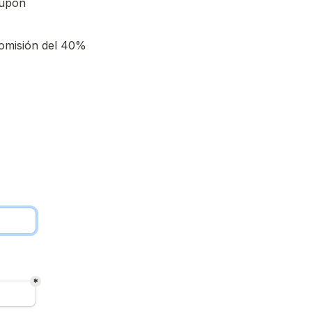
upón 
comisión del 40% 
*