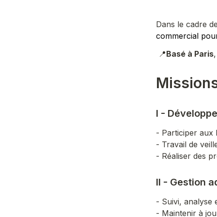
Dans le cadre d
commercial pour
 📍
Basé à Paris
Missions
I - Dévelop
- Participer aux 
- Travail de veil
- Réaliser des p
II - Gestion 
- Suivi, analyse
- Maintenir à jo