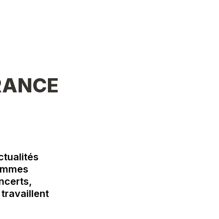
ANCE 
tualités 
ommes 
ncerts, 
ravaillent 