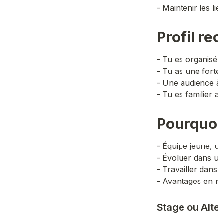
- Maintenir les l
Profil r
- Tu es organisé(
- Tu as une fort
- Une audience à
- Tu es familier 
Pourquoi
- Équipe jeune, 
- Évoluer dans u
- Travailler dan
- Avantages en n
Stage ou Alt