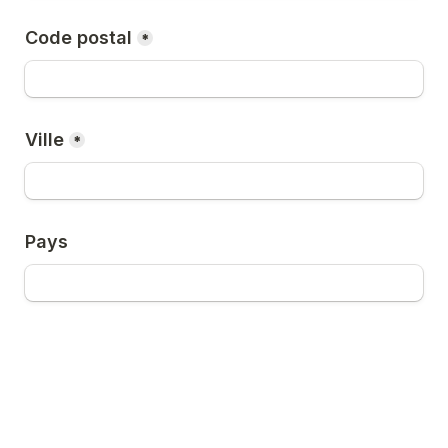
Code postal
*
Ville
*
Pays
Poste
*
Vétérinaire praticien
A
ASV
B