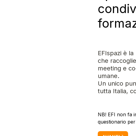
condivi
formaz
EFIspazi è la
che raccoglie
meeting e co-
umane.
Un unico punt
tutta Italia, 
NB! EFI non fa i
questionario per 