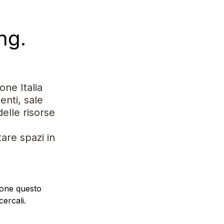
ng.
ne Italia 
nti, sale 
lle risorse 
re spazi in 
one questo 
cercali.