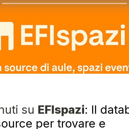
uti su 
EFIspazi
: Il data
ource per trovare e 