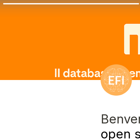
Benven
open s