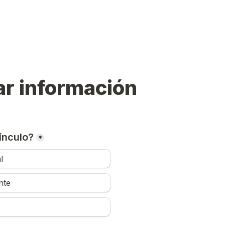
r información
ínculo?
*
l
nte