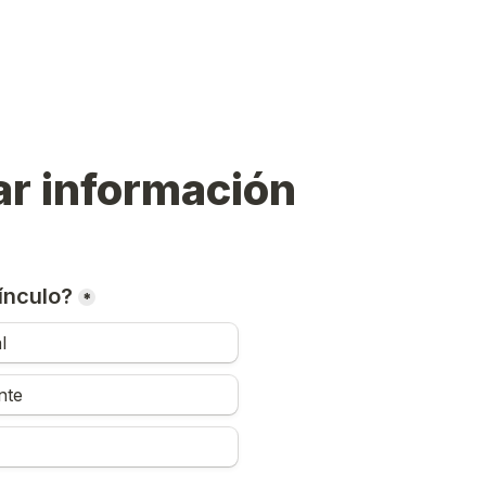
r información
ínculo?
*
l
nte