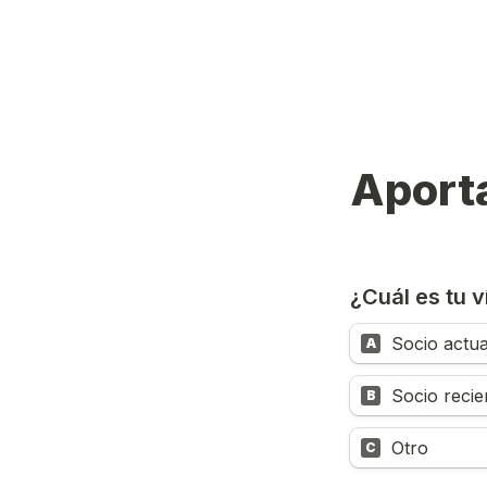
Aporta
¿Cuál es tu v
Socio actua
A
Socio recie
B
Otro
C