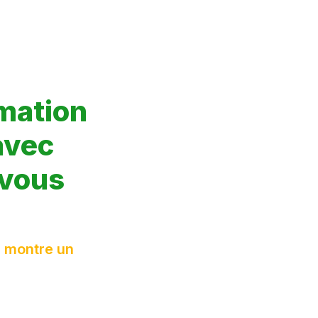
mation  
vec 
 vous 
 montre un 