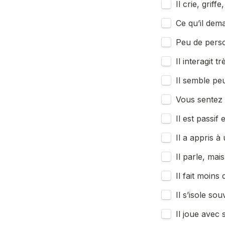
Il crie, grif
Ce qu’il dem
Peu de perso
Il interagit 
Il semble pe
Vous sentez q
Il est passi
Il a appris à 
Il parle, ma
Il fait moin
Il s’isole s
Il joue avec