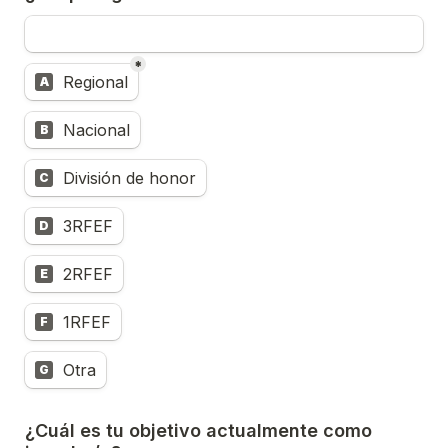
*
Untitled multiple choice field
Regional
A
Nacional
B
División de honor
C
3RFEF
D
2RFEF
E
1RFEF
F
Otra
G
¿Cuál es tu objetivo actualmente como 