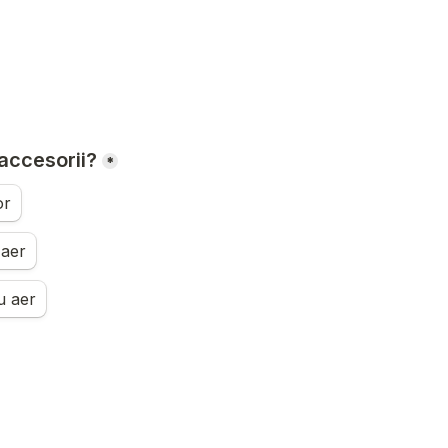
 accesorii?
*
or
 aer
u aer