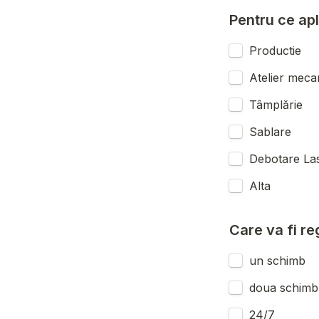
Pentru ce ap
Productie
Atelier meca
Tâmplărie
Sablare
Debotare La
Alta
Care va fi re
un schimb
doua schimb
24/7