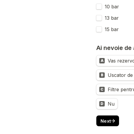
10 bar
13 bar
15 bar
Ai nevoie de
Vas rezerv
A
Uscator de
B
Filtre pentr
C
Nu
D
Next