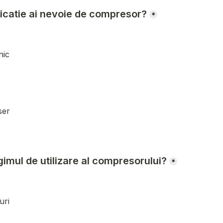
licatie ai nevoie de compresor?
*
nic
ser
gimul de utilizare al compresorului?
*
uri