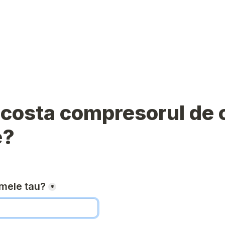
 costa compresorul de c
e?
mele tau?
*