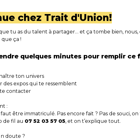
ue chez Trait d'Union!
st que tu as du talent à partager… et ça tombe bien, nous,
 que ça !
aître ton univers

r des expos qui te ressemblent

te contacter

t :

 faut être immatriculé. Pas encore fait ? Pas de souci, on
 de fil au 
07 52 03 57 05
, et on t’explique tout.

n doute ?
