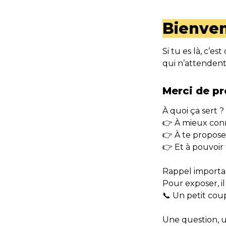
Bienven
Si tu es là, c’e
qui n’attendent
À quoi ça sert ?

👉 À mieux conn
👉 À te propose
👉 Et à pouvoir 
Rappel importan
Pour exposer, il
📞 Un petit coup
Une question, u