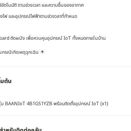
้อัตโนมัติ ตามช่วงเวลา และความชื้นของอากาศ
ไฟ และอุปกรณ์ไฟฟ้าตามช่วงวลาที่กำหนด
ard ติดผนัง เพื่อควบคุมอุปกรณ์ IoT ทั้งหมดภายในบ้าน
oxes field
นกรณีเกิดเหตุฉุกเฉิน
*
ิ่มต้น
ุ่น BAANIoT 4B1GS1YZB พร้อมติดตั้งอุปกรณ์ IoT (x1)
สำหรับติดต่อกลับ