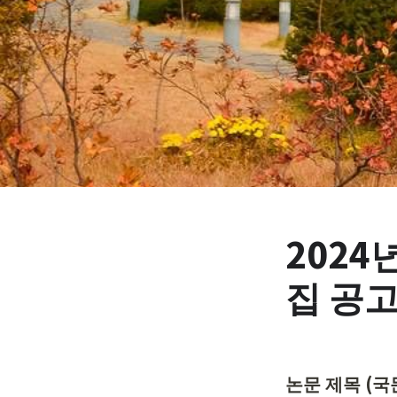
202
집 공
논문 제목 (국