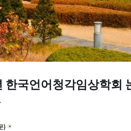
4년 한국언어청각임상학회 
고
문)
*