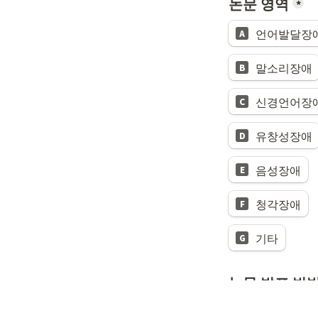
논문 영역
*
언어발달장
A
말소리장애
B
신경언어장
C
유창성장애
D
음성장애
E
청각장애
F
기타
G
논문 발표 방
구두발표
A