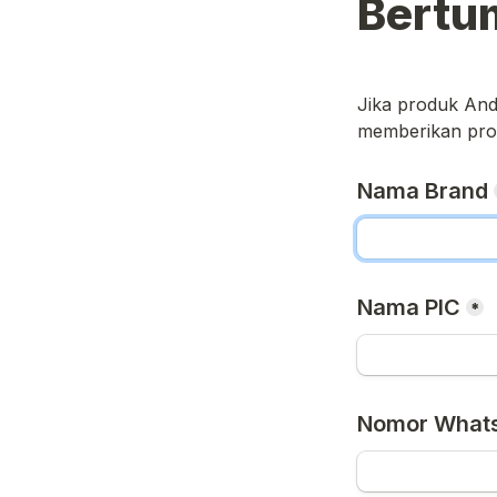
Bertu
Jika produk And
memberikan prom
Nama Brand
Nama PIC
*
Nomor What