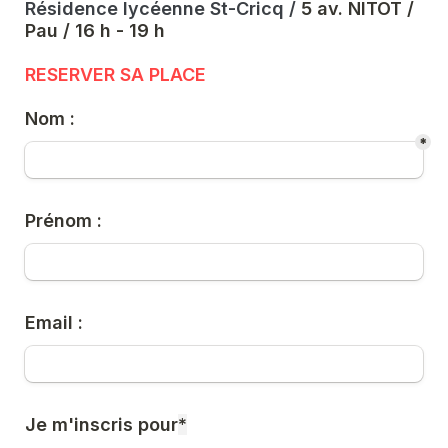
Résidence lycéenne St-Cricq /
 5 av. NITOT / 
Pau / 16 h - 19 h

RESERVER SA PLACE 
Nom :
*
Prénom :
Email : 
Je m'inscris pour
*