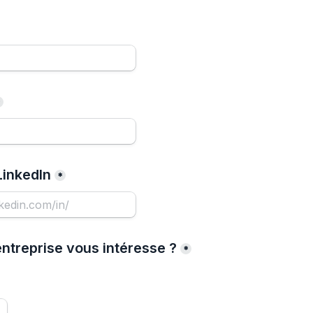
*
 LinkedIn
*
entreprise vous intéresse ?
*