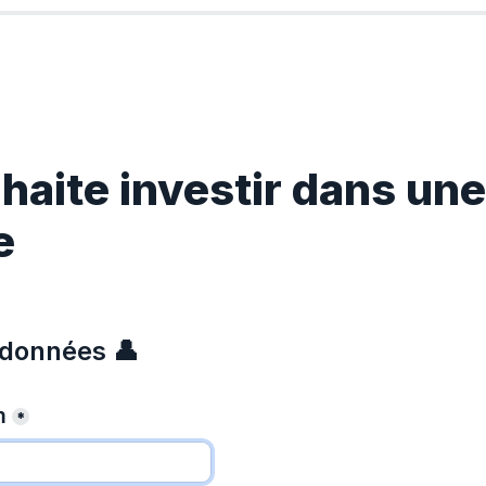
haite investir dans une 
e
rdonnées 👤
m
*