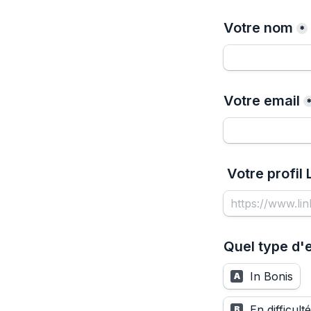
Votre nom
*
Votre email
 Votre profil
Quel type d'
In Bonis
A
En difficulté
B