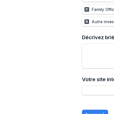
Family Offi
C
Autre inves
D
Décrivez bri
Votre site int