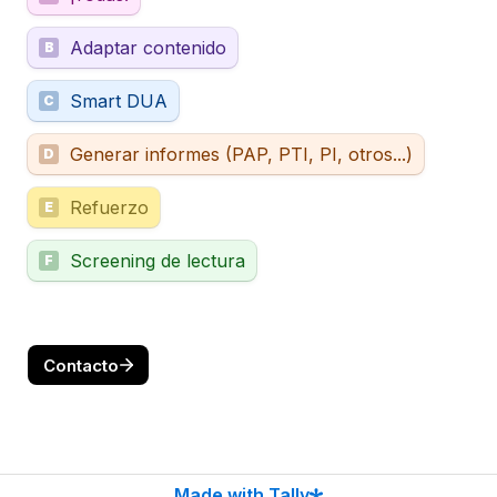
Adaptar contenido
B
Smart DUA
C
Generar informes (PAP, PTI, PI, otros...)
D
Refuerzo
E
Screening de lectura
F
Contacto
Made with Tally