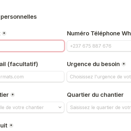
 personnelles
t
Numéro Téléphone Wh
*
l (facultatif)
Urgence du besoin
*
tier
Quartier du chantier  
*
uit
*