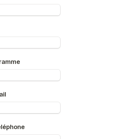
gramme
il
éléphone