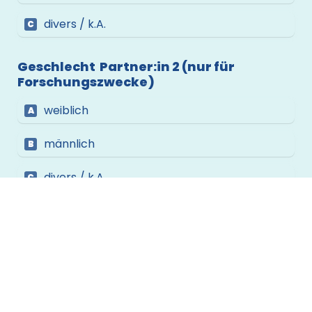
divers / k.A.
C
Geschlecht  Partner:in 2 (nur für 
Forschungszwecke)
weiblich
A
männlich
B
divers / k.A.
C
Alter Partner:in 1
Alter Partner:in 2