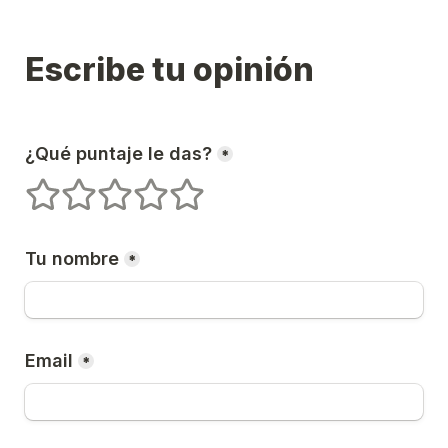
Escribe tu opinión
¿Qué puntaje le das?
*
1 estrellas
2 estrellas
3 estrellas
4 estrellas
5 estrellas
Tu nombre
*
Email
*