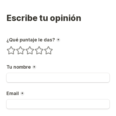
Escribe tu opinión
¿Qué puntaje le das?
*
1 estrellas
2 estrellas
3 estrellas
4 estrellas
5 estrellas
Tu nombre
*
Email
*