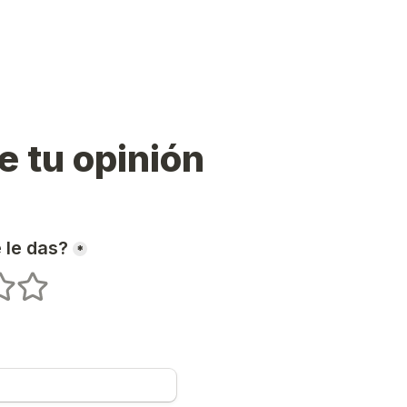
e tu opinión
 le das?
*
ellas
 estrellas
5 estrellas