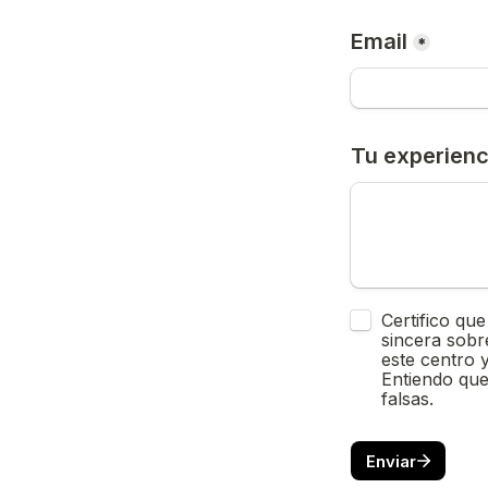
Email
*
Tu experienc
Untitled checkb
Certifico que
sincera sobr
este centro y
Entiendo que
falsas.
Enviar