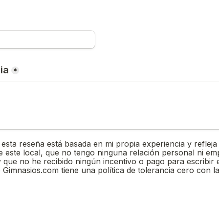
ia
*
oxes field
 esta reseña está basada en mi propia experiencia y refleja 
e este local, que no tengo ninguna relación personal ni emp
 que no he recibido ningún incentivo o pago para escribir e
 Gimnasios.com tiene una política de tolerancia cero con la