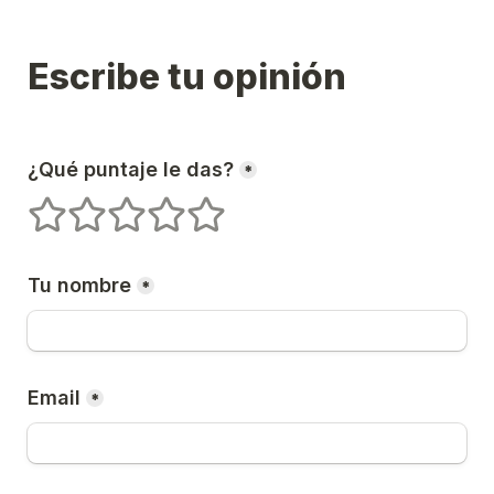
Escribe tu opinión
¿Qué puntaje le das?
*
1 estrellas
2 estrellas
3 estrellas
4 estrellas
5 estrellas
Tu nombre
*
Email
*