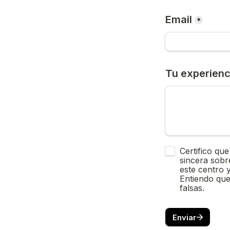
Email
*
Tu experienc
Untitled checkb
Certifico que
sincera sobr
este centro y
Entiendo que
falsas.
Enviar