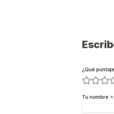
Escrib
¿Qué puntaje
1 estrellas
2 estrellas
3 estr
4
Tu nombre
*