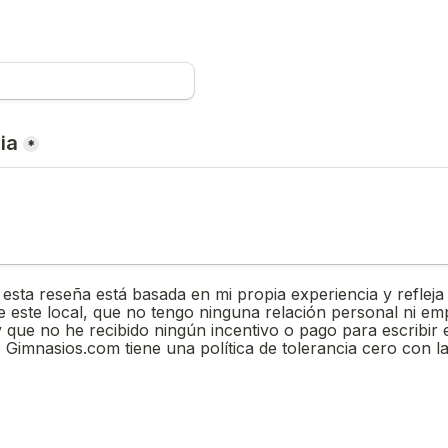
ia
*
oxes field
 esta reseña está basada en mi propia experiencia y refleja 
e este local, que no tengo ninguna relación personal ni emp
 que no he recibido ningún incentivo o pago para escribir e
 Gimnasios.com tiene una política de tolerancia cero con la