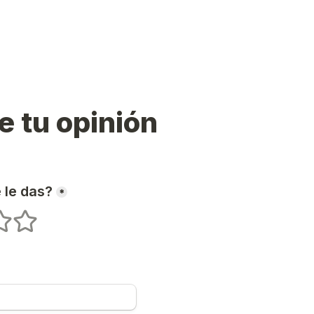
e tu opinión
 le das?
*
ellas
 estrellas
5 estrellas