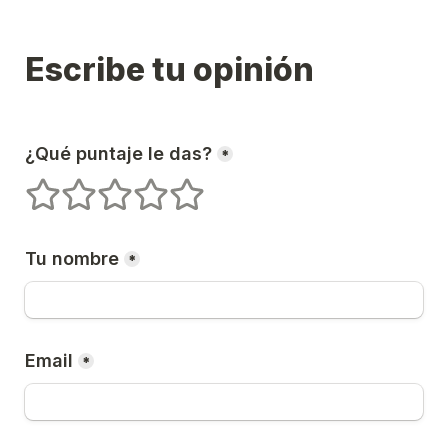
Escribe tu opinión
¿Qué puntaje le das?
*
1 estrellas
2 estrellas
3 estrellas
4 estrellas
5 estrellas
Tu nombre
*
Email
*