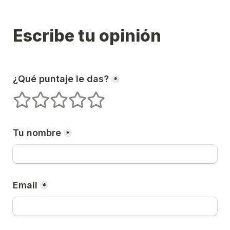
Escribe tu opinión
¿Qué puntaje le das?
*
1 estrellas
2 estrellas
3 estrellas
4 estrellas
5 estrellas
Tu nombre
*
Email
*