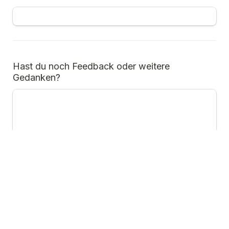
Hast du noch Feedback oder weitere 
Gedanken?
Ich stimme der 
Datenschutzerklärung und den 
Nutzungsbedingungen
 zu.
Absenden