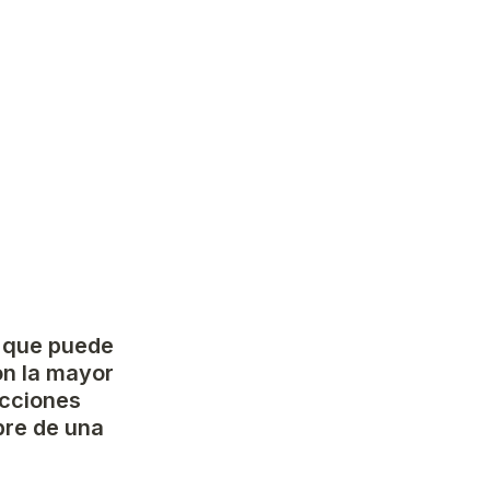
 que puede 
on la mayor 
cciones 
re de una 