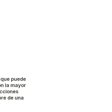
 que puede 
on la mayor 
cciones 
re de una 