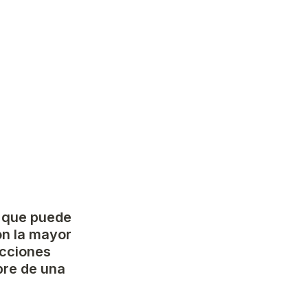
 que puede 
on la mayor 
cciones 
re de una 