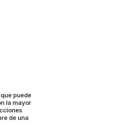
 que puede 
on la mayor 
cciones 
re de una 