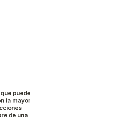
 que puede 
on la mayor 
cciones 
re de una 