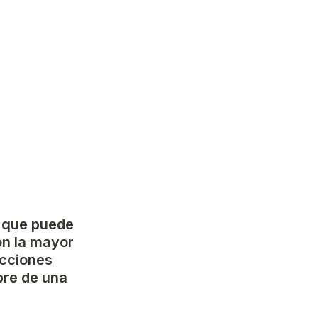
 que puede 
on la mayor 
cciones 
re de una 