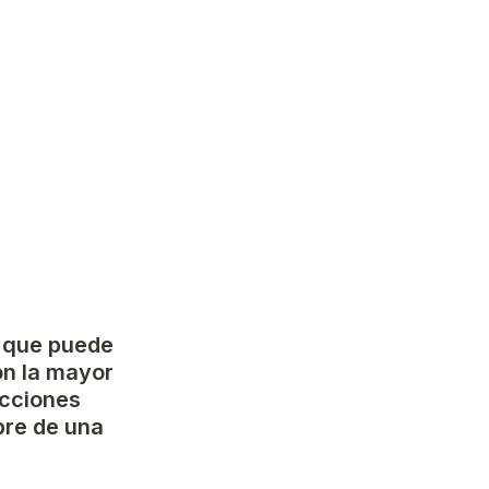
 que puede 
on la mayor 
cciones 
re de una 