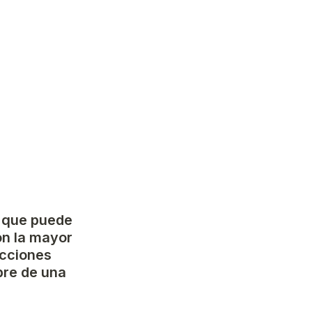
 que puede 
on la mayor 
cciones 
re de una 