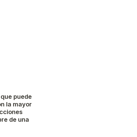
 que puede 
on la mayor 
cciones 
re de una 