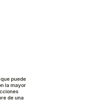
 que puede 
on la mayor 
cciones 
re de una 