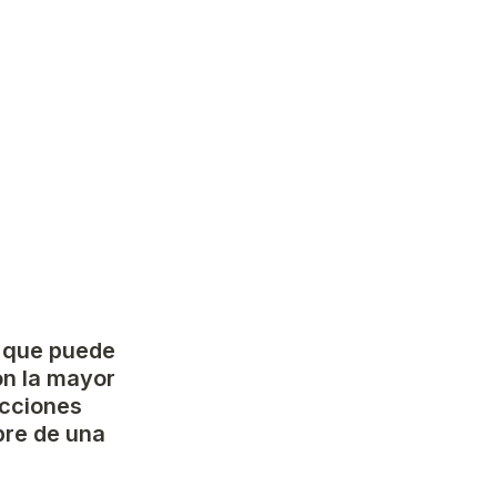
 que puede 
on la mayor 
cciones 
re de una 